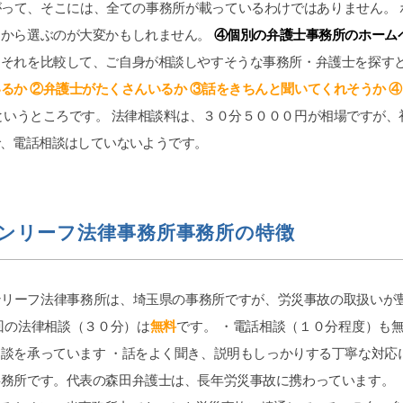
護士に丸投げでよいです(笑)
がって、そこには、全ての事務所が載っているわけではありません。
護士事務所もいくつか当たりま
こから選ぶのが大変かもしれません。
④個別の弁護士事務所のホーム
、コネがない方は探すテクニッ
、それを比較して、ご自身が相談しやすそうな事務所・弁護士を探すと
要なので、事務所のアンケート
くここに書かせて頂きました。
るか ②弁護士がたくさんいるか ③話をきちんと聞いてくれそうか 
参考になれば幸いです。よけれ
というところです。 法律相談料は、３０分５０００円が相場ですが、
od ボタンを押して上にあげても
、沢山の女性に見てもらいたい
で、電話相談はしていないようです。
宜しくお願い致します。
ンリーフ法律事務所事務所の特徴
ンリーフ法律事務所は、埼玉県の事務所ですが、労災事故の取扱いが
回の法律相談（３０分）は
無料
です。 ・電話相談（１０分程度）も
談を承っています ・話をよく聞き、説明もしっかりする丁寧な対応
務所です。代表の森田弁護士は、長年労災事故に携わっています。 