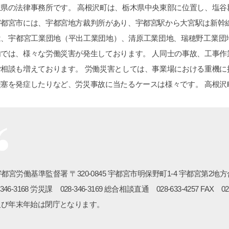
玉県の法律事務所です。 高根沢町は、栃木県中央東部に位置し、塩
宇都宮市には、宇都宮地方裁判所があり、宇都宮駅から大宮駅は新幹
は、宇都宮工業団地（平出工業団地）、清原工業団地、瑞穂野工業団
内では、様々な労働災害が発生しております。 人同士の事故、工事
ご相談も増えております。 労働災害としては、事業場における重機
梗塞を発症したりなど、労災事故に当たるケースは様々です。 高根
都宮労働基準監督署 〒320-0845 宇都宮市明保野町1-4 宇都宮第2地方合同
8-346-3168 労災課 028-346-3169 総合相談直通 028-633-4257 FA
及び年末年始は閉庁となります。