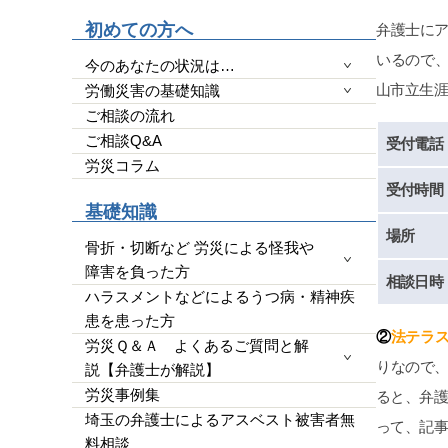
高いの
初めての方へ
弁護士に
YouT
わかり
いるので
今のあなたの状況は…
なく完
山市立生
労働災害の基礎知識
量によ
ご相談の流れ
端的に
ご相談Q&A
効かつ便
受付電話
使って
労災コラム
玉県民
受付時間
全にい
基礎知識
今回の
場所
です。
骨折・切断など 労災による怪我や
明確に
障害を負った方
相談日時
ります
ハラスメントなどによるうつ病・精神疾
す。2
患を患った方
かった
②
法テラ
労災Ｑ＆Ａ よくあるご質問と解
いと断
りなので
説【弁護士が解説】
事の為
など思
労災事例集
ると、弁
す。人
埼玉の弁護士によるアスベスト被害者無
って、記
勝負に
料相談