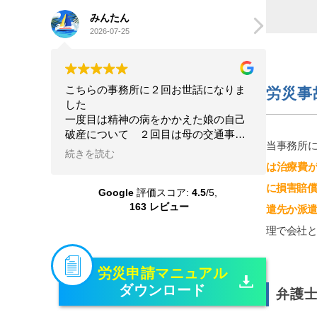
みんたん
go
2026-07-25
202
こちらの事務所に２回お世話になりま
星4.5
労災事
した
離婚及
一度目は精神の病をかかえた娘の自己
につい
破産について ２回目は母の交通事故
人的感
当事務所
の賠償請求について こちらの状況を
前から
続きを読む
続きを
理解してくださる配慮のある弁護士さ
ありま
は治療費
んに本当にお世話になりました 大変
いです
に損害賠償
Google
評価スコア:
4.5
/5,
な問題を精神的負担も軽くしていただ
護士さ
163 レビュー
き乗り越えることができました 本当
レスポ
遣先か派
に感謝しています
ちして
理で会社と
たいで
変わっ
機嫌悪
労災申請マニュアル
ん糖か
ダウンロード
弁護
くなり
定行為