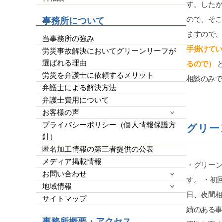
平栗弁
す。した
他の弁
ので、そ
事務所について
したが
ますので
クが必
当事務所の強み
ではな
手掛けてい
労災事故解決においてグリーンリーフが
皆様の
選ばれる理由
るので）
ばGo
労災を弁護士に依頼するメリット
らって
相談のみ
です。
弁護士による解決方法
弁護士費用について
お客様の声
プライバシーポリシー（個人情報保護方
グリー
針）
匿名加工情報の第三者提供の公表
メディア掲載情報
・グリー
お問い合わせ
す。 ・初
地域情報
日、夜間相
サイトマップ
績のある事
事務所概要・アクセス