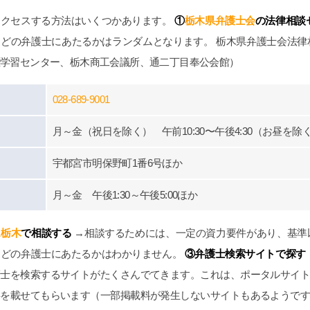
できちんと用意もしくは、
アクセスする方法はいくつかあります。
①
栃木県弁護士会
の法律相談
ubeで｢ダンベルHERO｣を見ると
やすいです。感情論は有効では
、どの弁護士にあたるかはランダムとなります。 栃木県弁護士会法
全なる証拠一択と、弁護士の力
涯学習センター、栃木商工会議所、通二丁目奉公会館）
ると思います。ですので文章で
経緯をまとめ持参していくと有
利です。チャットGPやGemini
028-689-9001
文字起こしを私は勧めます。埼
であれば、アデ○ーレさんより完
月～金（祝日を除く） 午前10:30〜午後4:30（お昼を除
いです。支払った金額に対して
結果は私にとって完全なるWin
宇都宮市明保野町1番6号ほか
ただ、証拠、何を争いたいかを
し、自分でも勉強する必要はあ
月～金 午後1:30～午後5:00ほか
。弁護士に丸投げはできないで
6年４月からの法改正で本当に良
です。子供の為にハードルが高
ス栃木
で相談する
→相談するためには、一定の資力要件があり、基準
念せず、精神、不貞、金銭、仕
、どの弁護士にあたるかはわかりません。
③弁護士検索サイトで探す
に泣き寝入り、子供の親権だけ
わず、一度相談をするべきで
護士を検索するサイトがたくさんでてきます。これは、ポータルサイ
生は一度きりです。丁か半かの
事を載せてもらいます（一部掲載料が発生しないサイトもあるようで
でてもいいと思います。あとは