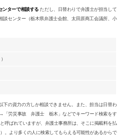
申先生、遠藤先生には本当に感謝して
貰え
センターで相談する
ただし、日替わりで弁護士が担当して
おります。
にな
労災でお困りの方にはぜひ
なっ
律相談センター（栃木県弁護士会館、太田原商工会議所、小
グリーンリーフ法律事務所をお勧めし
交通
ます。
であ
にお
何も
こち
す。
く）
以下の資力の方しか相談できません。また、担当は日替わ
→「労災事故 弁護士 栃木」などでキーワード検索をす
トと呼ばれていますが、弁護士事務所は、そこに掲載料を払
す）。より多くの人に検索してもらえる可能性があるからで