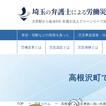
大宮駅から徒歩5分 弁護士法人グリーンリーフ
骨折・切断などの怪我を負った
労災事故直後・治
労働災害とは
労災認定とは
労災保険とは
高根沢町
TOP
労災コラム
高根沢町で労災事故に強い弁護