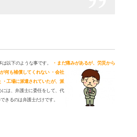
cheeboo
2026-07-11
世話にな
この度は、夫の労災で会社側との示談
追突
応してい
交渉で申先生、遠藤先生に大変お世話
で弁
ました。
になりました。
わら
のも便利で
夫は高所から転落したため脳の損傷が
が消
事は以下のような事です。
・まだ痛みがあるが、労災から
た。
激しく、理解力が低下している事か
社に
続きを読む
続き
ら、会社側は
てい
が何も補償してくれない ・会社
成年後見人を立てる様要求してきまし
グリ
 ・工場に派遣されていたが、派
たが、私はこの制度がどうも納得出来
頂い
ずご相談しました。
た。
めには、弁護士に委任をして、代
お二人の先生はわざわざ自宅に出向い
弁護
渉できるのは弁護士だけです。
て下さり、夫の状態を確認し「成年後
か敷
見人を立てる必要はない」と判断して
いな
下さり、渋る会社側とも粘り強く交渉
から
して下さり、損害賠償金も会社側の提
程普
示よりも大幅に上乗せしていただきま
こち
した。
対応