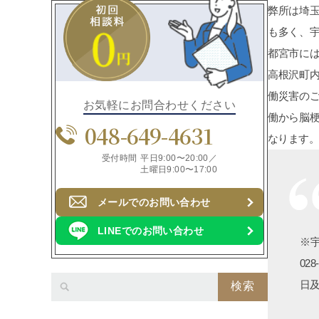
弊所は埼
も多く、
都宮市に
高根沢町
働災害の
お気軽にお問合わせください
働から脳
048-649-4631
なります。
受付時間
平日9:00〜20:00／
土曜日9:00〜17:00
メールでのお問い合わせ
LINEでのお問い合わせ
※宇
02
日
検索