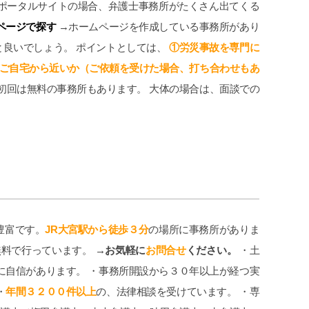
 ポータルサイトの場合、弁護士事務所がたくさん出てくる
ページで探す
→ホームページを作成している事務所があり
良いでしょう。 ポイントとしては、
①労災事故を専門に
④ご自宅から近いか（ご依頼を受けた場合、打ち合わせもあ
初回は無料の事務所もあります。 大体の場合は、面談での
豊富です。
JR大宮駅から徒歩３分
の場所に事務所がありま
無料で行っています。
→お気軽に
お問合せ
ください。
・土
に自信があります。 ・事務所開設から３０年以上が経つ実
・
年間３２００件以上
の、法律相談を受けています。 ・専