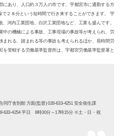
谷郡にあり、人口約３万人の市です。宇都宮市に通勤する方
線で２８分という短時間で行き来することができます。 宇
地、河内工業団地、白沢工業団地など、工業も盛んです。
作業中の機械による事故、工事現場の事故等が考えられ、労
に挟まれる、踏まれる等の事故も考えられるほか、長時間労
沢町を管轄する労働基準監督所は、宇都宮労働基準監督署と
庁舎別館 方面(監督) 028-633-4251 安全衛生課
X 028-633-4254 平日 8時30分～17時15分 ※土・日・祝