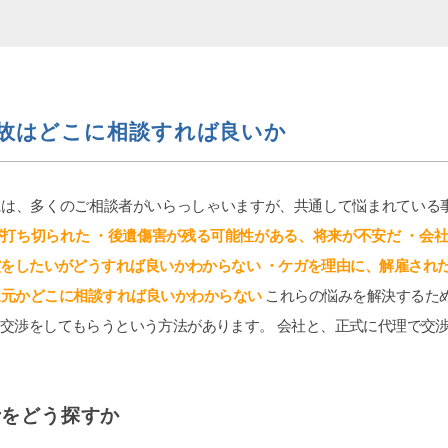
ogle ok
ri
6-07-20
2026-07-11
とします。
交通事故の件で遠藤さんにお
故はどこに相談すれば良いか
び婚姻費用、養育費、不倫など
りました。丁寧かつ迅速に対
て、女性の為にテクニック、個
ただき、安心してお任せでき
想を参考にと書きます。大宮駅
LINEで気軽に連絡が取れる
には、多くのご相談者がいらっしゃいますが、共通して悩まれている
少し歩いた大きなビルの13階に
した。ありがとうございまし
読む
続きを読む
す。事務な受付担当はとても良
が打ち切られた
・後遺傷害が残る可能性がある、将来が不安だ ・会社
。自分の担当をしてもらった弁
をしたいがどうすれば良いかわからない ・ケガを理由に、解雇された
んは、平栗弁護士です。LINEの
ンスは良いですが、沢山掛け持
遣元かどこに相談すれば良いかわからない
これらの悩みを解決するた
いるのでLINEの返信の言葉が冷
交渉をしてもらうという方法があります。 会社と、正式に代理で交
す。しかし、調停になると人が
た様に別人になります。あまり
そうなら、ヤオコーの安いかり
、栄養ドリンク1本あげれば優し
士をどう探すか
ます！！そして、夫の不倫、不
については、証拠のハードルが