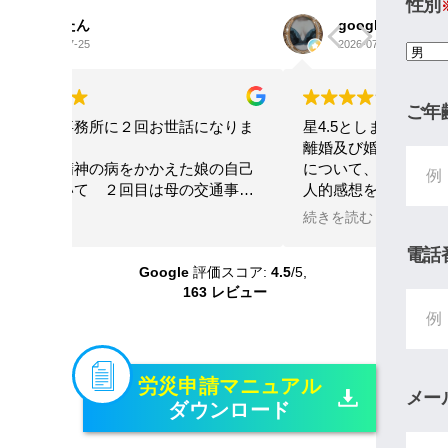
性別
google ok
ri
2026-07-20
202
ご年
なりま
星4.5とします。
交通事
離婚及び婚姻費用、養育費、不倫など
りまし
の自己
について、女性の為にテクニック、個
ただき
通事故
人的感想を参考にと書きます。大宮駅
LIN
状況を
前から少し歩いた大きなビルの13階に
した。
続きを読む
続きを
護士さ
あります。事務な受付担当はとても良
 大変
いです。自分の担当をしてもらった弁
電話
Google
評価スコア:
4.5
/5,
いただ
護士さんは、平栗弁護士です。LINEの
163 レビュー
 本当
レスポンスは良いですが、沢山掛け持
ちしているのでLINEの返信の言葉が冷
たいです。しかし、調停になると人が
変わった様に別人になります。あまり
機嫌悪そうなら、ヤオコーの安いかり
労災申請マニュアル
メー
ん糖か、栄養ドリンク1本あげれば優し
ダウンロード
くなります！！そして、夫の不倫、不
定行為については、証拠のハードルが