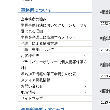
平栗弁護士に丸投げでよいです(笑)
他の弁護士事務所もいくつか当たりま
事務所について
相談
したが、コネがない方は探すテクニッ
クが必要なので、事務所のアンケート
当事務所の強み
ではなくここに書かせて頂きました。
労災事故解決においてグリーンリーフが
皆様の参考になれば幸いです。よけれ
選ばれる理由
ばGood ボタンを押して上にあげても
労災を弁護士に依頼するメリット
らって、沢山の女性に見てもらいたい
相談
です。宜しくお願い致します。
弁護士による解決方法
弁護士費用について
お客様の声
プライバシーポリシー（個人情報保護方
相談
針）
匿名加工情報の第三者提供の公表
メディア掲載情報
お問い合わせ
相談
地域情報
サイトマップ
事務所概要・アクセス