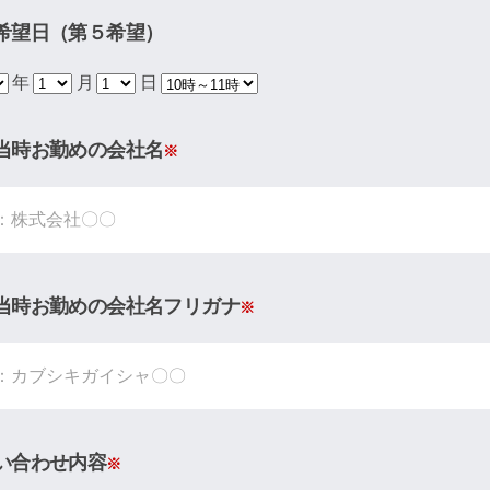
希望日（第５希望）
年
月
日
当時お勤めの会社名
※
当時お勤めの会社名フリガナ
※
い合わせ内容
※