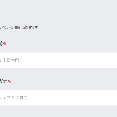
いている項目は必須です
前
※
ガナ
※