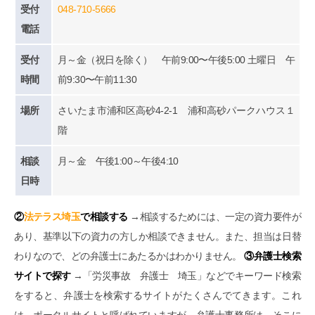
受付
048-710-5666
電話
受付
月～金（祝日を除く） 午前9:00〜午後5:00 土曜日 午
時間
前9:30〜午前11:30
場所
さいたま市浦和区高砂4-2-1 浦和高砂パークハウス１
階
相談
月～金 午後1:00～午後4:10
日時
②
法テラス埼玉
で相談する
→相談するためには、一定の資力要件が
あり、基準以下の資力の方しか相談できません。また、担当は日替
わりなので、どの弁護士にあたるかはわかりません。
③弁護士検索
サイトで探す
→「労災事故 弁護士 埼玉」などでキーワード検索
をすると、弁護士を検索するサイトがたくさんでてきます。これ