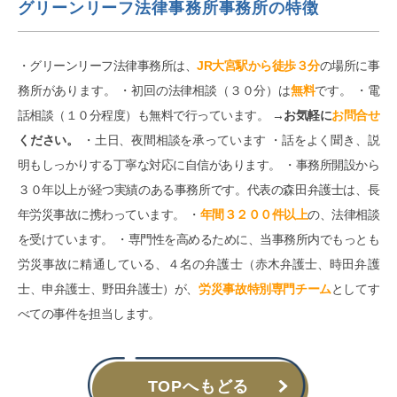
グリーンリーフ法律事務所事務所の特徴
・グリーンリーフ法律事務所は、
JR大宮駅から徒歩３分
の場所に事
務所があります。 ・初回の法律相談（３０分）は
無料
です。 ・電
話相談（１０分程度）も無料で行っています。
→お気軽に
お問合せ
ください。
・土日、夜間相談を承っています ・話をよく聞き、説
明もしっかりする丁寧な対応に自信があります。 ・事務所開設から
３０年以上が経つ実績のある事務所です。代表の森田弁護士は、長
年労災事故に携わっています。 ・
年間３２００件以上
の、法律相談
を受けています。 ・専門性を高めるために、当事務所内でもっとも
労災事故に精通している、４名の弁護士（赤木弁護士、時田弁護
士、申弁護士、野田弁護士）が、
労災事故特別専門チーム
としてす
べての事件を担当します。
TOPへもどる