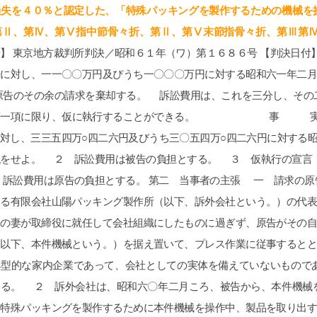
過失を４０％と認定した、「特殊パッキングを製作するための機械を
第Ⅱ、第Ⅳ、第Ⅴ指中節骨々折、第Ⅱ、第Ⅴ末節指骨々折、第Ⅲ第