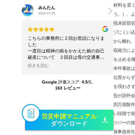
みんたん
google ok
2026-07-25
2026-07-20
ちらの事務所に２回お世話になりま
星4.5とします。
た
離婚及び婚姻費用、養育
度目は精神の病をかかえた娘の自己
について、女性の為にテ
産について ２回目は母の交通事故
人的感想を参考にと書き
賠償請求について こちらの状況を
前から少し歩いた大きな
きを読む
続きを読む
解してくださる配慮のある弁護士さ
あります。事務な受付担
に本当にお世話になりました 大変
いです。自分の担当をし
Google
評価スコア:
4.5
/5,
問題を精神的負担も軽くしていただ
護士さんは、平栗弁護士で
163 レビュー
乗り越えることができました 本当
レスポンスは良いですが
感謝しています
ちしているのでLINEの
たいです。しかし、調停
変わった様に別人になり
機嫌悪そうなら、ヤオコ
労災申請マニュアル
ん糖か、栄養ドリンク1
ダウンロード
くなります！！そして、
定行為については、証拠