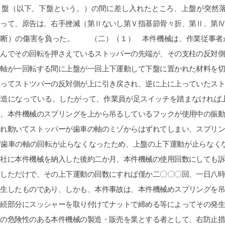
ri
2026-07-11
交通事故の件で遠藤さんにお世話にな
費、不倫など
りました。丁寧かつ迅速に対応してい
クニック、個
ただき、安心してお任せできました。
ます。大宮駅
LINEで気軽に連絡が取れるのも便利で
ビルの13階に
した。ありがとうございました。
続きを読む
当はとても良
てもらった弁
す。LINEの
、沢山掛け持
返信の言葉が冷
になると人が
ます。あまり
ーの安いかり
本あげれば優し
夫の不倫、不
のハードルが