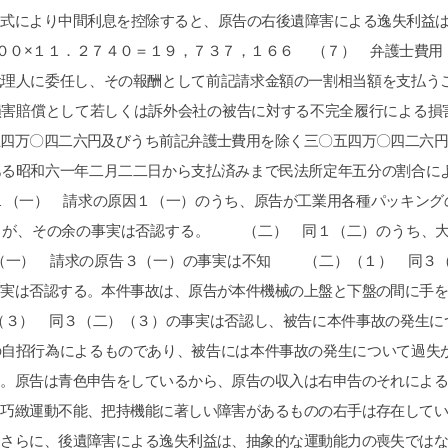
です(笑)
つか当たりま
探すテクニッ
のアンケート
頂きました。
です。よけれ
て上にあげても
てもらいたい
ます。