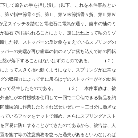
cheeboo
Iトシ
2026-07-11
2026-07-09
この度は、夫の労災で会社側との示談
追突事故を起こされた
交渉で申先生、遠藤先生に大変お世話
で弁護士特約に入って
になりました。
わらず自分で対応して
夫は高所から転落したため脳の損傷が
が消えていないのに通
激しく、理解力が低下している事か
社に切られてしまった
続きを読む
続きを読む
ら、会社側は
ている保険会社に相談
成年後見人を立てる様要求してきまし
グリーンリーフ法律事
たが、私はこの制度がどうも納得出来
頂いて、申先生に話を
ずご相談しました。
た。
お二人の先生はわざわざ自宅に出向い
弁護士の先生に相談す
て下さり、夫の状態を確認し「成年後
か敷居が高いと言うか
見人を立てる必要はない」と判断して
いな気持ちが有りまし
下さり、渋る会社側とも粘り強く交渉
からお願いしなかった
して下さり、損害賠償金も会社側の提
程普通に相談にのって
示よりも大幅に上乗せしていただきま
こちらの申先生のお陰
した。
対応では出ないであろ