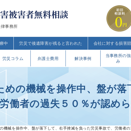
法律事務所
療中
労災で後遺障害が残ると言われた
会社に対する損害
当事務所の強
労災コラム
弁護士費用
解決事例
み
ための機械を操作中、盤が落
労働者の過失５０％が認め
の機械を操作中、盤が落下して、右手挫滅を負った労災事故で、労働者の