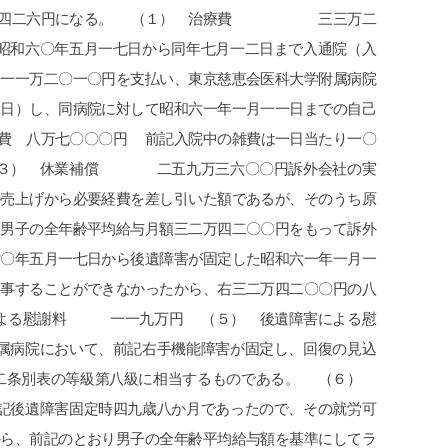
申先生、遠藤先生には本当に感謝して
貰え、病院にも心配せ
おります。
になり今はまだ療養中
労災でお困りの方にはぜひ
なってきています。
グリーンリーフ法律事務所をお勧めし
交通事故で弁護士特約
ます。
であれば迷わず初めか
にお願いした方が良い
何もないのが1番です
こちらで相談させて頂
す。