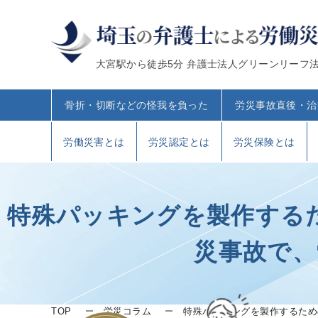
大宮駅から徒歩5分 弁護士法人グリーンリーフ
骨折・切断などの怪我を負った
労災事故直後・治
労働災害とは
労災認定とは
労災保険とは
特殊パッキングを製作する
災事故で、
TOP
労災コラム
特殊パッキングを製作するため