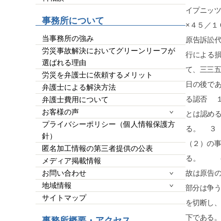
平栗弁護士に丸投げでよい
他の弁護士事務所もいく
事務所について
したが、コネがない方は
クが必要なので、事務所
当事務所の強み
ではなくここに書かせて
労災事故解決においてグリーンリーフが
皆様の参考になれば幸い
選ばれる理由
ばGood ボタンを押し
労災を弁護士に依頼するメリット
らって、沢山の女性に見
です。宜しくお願い致し
弁護士による解決方法
弁護士費用について
お客様の声
プライバシーポリシー（個人情報保護方
針）
匿名加工情報の第三者提供の公表
メディア掲載情報
お問い合わせ
地域情報
サイトマップ
事務所概要・アクセス