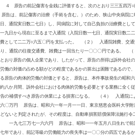
しくは、
ERO｣を見ると
論は有効では
、弁護士の力
すので文章で
していくと有
PやGemini
勧めます。埼
ーレさんより完
金額に対して
全なるWin
争いたいかを
する必要はあ
はできないで
改正で本当に良
ハードルが高
貞、金銭、仕
供の親権だけ
するべきで
。丁か半かの
ます。あとは