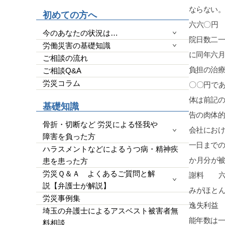
高いのできちんと用意も
初めての方へ
YouTubeで｢ダンベルH
わかりやすいです。感情
今のあなたの状況は…
なく完全なる証拠一択と
労働災害の基礎知識
量によると思います。で
ご相談の流れ
端的に経緯をまとめ持参
ご相談Q&A
効かつ便利です。チャットG
使って文字起こしを私は
労災コラム
玉県民であれば、アデ○
全にいいです。支払った
基礎知識
今回の結果は私にとって完
です。ただ、証拠、何を
骨折・切断など 労災による怪我や
明確にし、自分でも勉強
障害を負った方
ります。弁護士に丸投げ
ハラスメントなどによるうつ病・精神疾
す。26年４月からの法
患を患った方
かったです。子供の為に
労災Ｑ＆Ａ よくあるご質問と解
いと断念せず、精神、不
説【弁護士が解説】
事の為に泣き寝入り、子
など思わず、一度相談を
労災事例集
す。人生は一度きりです
埼玉の弁護士によるアスベスト被害者無
勝負にでてもいいと思い
料相談