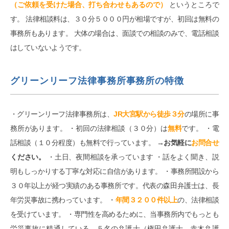
（ご依頼を受けた場合、打ち合わせもあるので）
というところで
す。 法律相談料は、３０分５０００円が相場ですが、初回は無料の
事務所もあります。 大体の場合は、面談での相談のみで、電話相談
はしていないようです。
グリーンリーフ法律事務所事務所の特徴
・グリーンリーフ法律事務所は、
JR大宮駅から徒歩３分
の場所に事
務所があります。 ・初回の法律相談（３０分）は
無料
です。 ・電
話相談（１０分程度）も無料で行っています。
→お気軽に
お問合せ
ください。
・土日、夜間相談を承っています ・話をよく聞き、説
明もしっかりする丁寧な対応に自信があります。 ・事務所開設から
３０年以上が経つ実績のある事務所です。代表の森田弁護士は、長
年労災事故に携わっています。 ・
年間３２００件以上
の、法律相談
を受けています。 ・専門性を高めるために、当事務所内でもっとも
労災事故に精通している、５名の弁護士（権田弁護士、赤木弁護