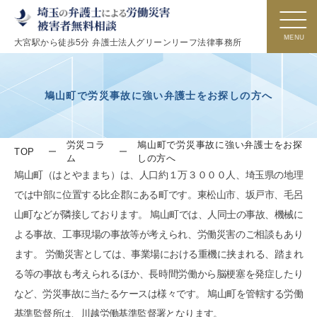
大宮駅から徒歩5分 弁護士法人グリーンリーフ法律事務所
鳩山町で労災事故に強い弁護士をお探しの方へ
労災コラ
鳩山町で労災事故に強い弁護士をお探
TOP
ム
しの方へ
鳩山町（はとやままち）は、人口約１万３０００人、埼玉県の地理
では中部に位置する比企郡にある町です。東松山市、坂戸市、毛呂
山町などが隣接しております。 鳩山町では、人同士の事故、機械に
よる事故、工事現場の事故等が考えられ、労働災害のご相談もあり
ます。 労働災害としては、事業場における重機に挟まれる、踏まれ
る等の事故も考えられるほか、長時間労働から脳梗塞を発症したり
など、労災事故に当たるケースは様々です。 鳩山町を管轄する労働
基準監督所は、川越労働基準監督署となります。