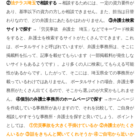
②
法テラス埼玉
で相談する
→相談するためには、一定の資力要件が
あり、基準以下の資力の方しか相談できません。また、担当は日替
わりなので、どの弁護士にあたるかはわかりません。
③弁護士検索
サイトで探す
→「労災事故 弁護士 埼玉」などでキーワード検索
をすると、弁護士を検索するサイトがたくさんでてきます。これ
は、ポータルサイトと呼ばれていますが、弁護士事務所は、そこに
掲載料を払って、記事を載せてもらいます（一部掲載料が発生しな
いサイトもあるようです）。より多くの人に検索してもらえる可能
性があるからです。したがって、そこには、埼玉県全ての事務所が
載っているわけではありません。 ポータルサイトの場合、弁護士事
務所がたくさん出てくるので、そこから選ぶのが大変かもしれませ
ん。
④個別の弁護士事務所のホームページで探す
→ホームページ
を作成している事務所がありますので、それを比較して、ご自身が
相談しやすそうな事務所・弁護士を探すと良いでしょう。 ポイント
としては、
①労災事故を大きく手掛けているか ②弁護士がたくさ
んいるか ③話をきちんと聞いてくれそうか ④ご自宅から近いか