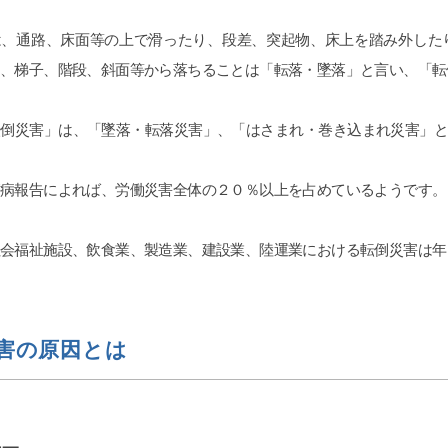
もしくは、
HERO｣を見ると
は、通路、床面等の上で滑ったり、段差、突起物、床上を踏み外した
情論は有効では
物、梯子、階段、斜面等から落ちることは「転落・墜落」と言い、「転
と、弁護士の力
ですので文章で
参していくと有
転倒災害」は、「墜落・転落災害」、「はさまれ・巻き込まれ災害」
GPやGemini
は勧めます。埼
○ーレさんより完
傷病報告によれば、労働災害全体の２０％以上を占めているようです。
た金額に対して
完全なるWin
を争いたいかを
社会福祉施設、飲食業、製造業、建設業、陸運業における転倒災害は年
強する必要はあ
げはできないで
法改正で本当に良
にハードルが高
害の原因とは
不貞、金銭、仕
子供の親権だけ
をするべきで
す。丁か半かの
います。あとは