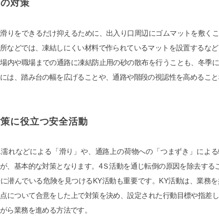
面の対策
の滑りをできるだけ抑えるために、出入り口周辺にゴムマットを敷く
場所などでは、凍結しにくい材料で作られているマットを設置するなど
車場内や職場までの通路に凍結防止用の砂の散布を行うことも、冬季
ぐには、踏み台の幅を広げることや、通路や階段の視認性を高めること
対策に役立つ安全活動
水濡れなどによる「滑り」や、通路上の荷物への「つまずき」による
が、基本的な対策となります。4Ｓ活動を通じ転倒の原因を除去する
に潜んでいる危険を見つけるKY活動も重要です。KY活動は、業務
い点について合意をした上で対策を決め、設定された行動目標や指差
ながら業務を進める方法です。