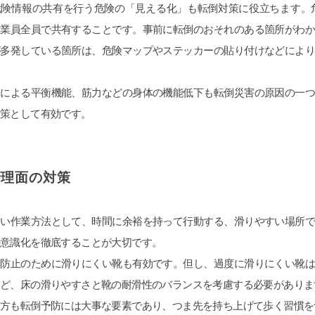
危険情報の共有を行う危険の「見える化」も転倒対策に役立ちます。
従業員全員で共有することです。事前に転倒のおそれのある箇所がわ
が多発している箇所は、危険マップやステッカーの貼り付けなどによ
齢による平衡機能、筋力などの身体の機能低下も転倒災害の原因の一
対策として有効です。
管理面の対策
くい作業方法として、時間に余裕を持って行動する、滑りやすい場所
の意識化を徹底することが大切です。
倒防止のために滑りにくい靴も有効です。但し、過度に滑りにくい靴
など、床の滑りやすさと靴の耐滑性のバランスを考慮する必要がありま
き方も転倒予防には大事な要素であり、つま先を持ち上げて歩く習慣を