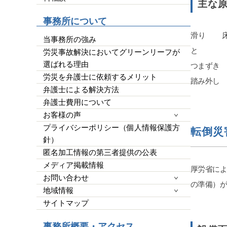
主な
平栗弁護士に丸投げでよ
他の弁護士事務所もい
事務所について
したが、コネがない方
滑り 床
クが必要なので、事務
当事務所の強み
ではなくここに書かせ
と
労災事故解決においてグリーンリーフが
皆様の参考になれば幸
選ばれる理由
つまずき
ばGood ボタンを押
労災を弁護士に依頼するメリット
らって、沢山の女性に
踏み外し
です。宜しくお願い致
弁護士による解決方法
弁護士費用について
お客様の声
プライバシーポリシー（個人情報保護方
転倒災
針）
匿名加工情報の第三者提供の公表
メディア掲載情報
厚労省に
お問い合わせ
の準備）が
地域情報
サイトマップ
事務所概要・アクセス