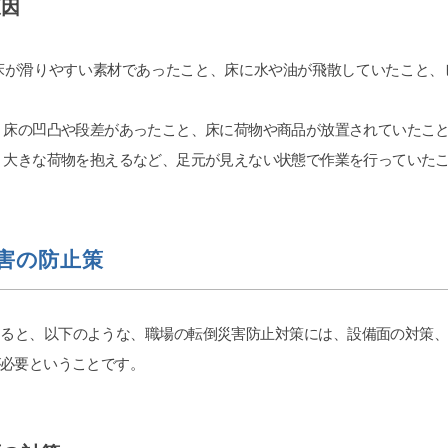
原因
いです(笑)
くつか当たりま
は探すテクニッ
が滑りやすい素材であったこと、床に水や油が飛散していたこと
所のアンケート
て頂きました。
いです。よけれ
 床の凹凸や段差があったこと、床に荷物や商品が放置されていたこ
して上にあげても
見てもらいたい
 大きな荷物を抱えるなど、足元が見えない状態で作業を行っていた
します。
害の防止策
よると、以下のような、職場の転倒災害防止対策には、設備面の対策
必要ということです。