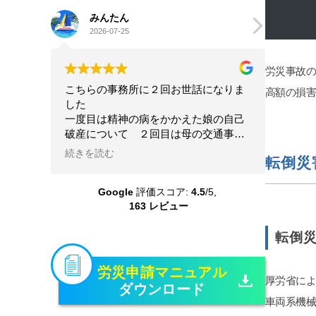
みんたん
google ok
2026-07-25
2026-07-20
労災事故
こちらの事務所に２回お世話になりま
星4.5とします。
高額の損
した
離婚及び婚姻費用、養
一度目は精神の病をかかえた娘の自己
について、女性の為に
破産について ２回目は母の交通事故
人的感想を参考にと書
の賠償請求について こちらの状況を
前から少し歩いた大き
続きを読む
続きを読む
転倒災
理解してくださる配慮のある弁護士さ
あります。事務な受付
んに本当にお世話になりました 大変
いです。自分の担当を
Google
評価スコア:
4.5
/5,
な問題を精神的負担も軽くしていただ
護士さんは、平栗弁護士
163 レビュー
き乗り越えることができました 本当
レスポンスは良いです
に感謝しています
ちしているのでLINE
転倒
たいです。しかし、調
変わった様に別人にな
機嫌悪そうなら、ヤオ
労災申請マニュアル
厚労省に
ん糖か、栄養ドリンク
ダウンロード
くなります！！そして
車両系機
定行為については、証