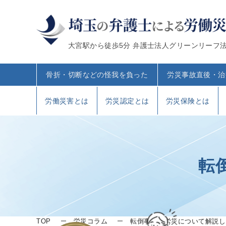
大宮駅から徒歩5分 弁護士法人グリーンリーフ
骨折・切断などの怪我を負った
労災事故直後・治
労働災害とは
労災認定とは
労災保険とは
転
TOP
労災コラム
転倒事故と労災について解説し