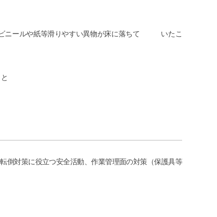
、ビニールや紙等滑りやすい異物が床に落ちて いたこ
と
こと
、転倒対策に役立つ安全活動、作業管理面の対策（保護具等