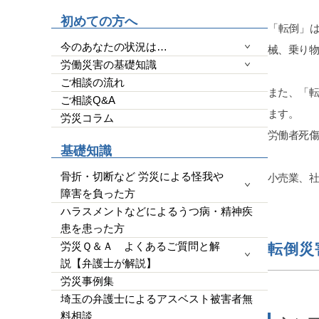
高いのできちんと用意
初めての方へ
YouTubeで｢ダンベル
「転倒」
わかりやすいです。感
今のあなたの状況は…
械、乗り
なく完全なる証拠一択
労働災害の基礎知識
量によると思います。
ご相談の流れ
端的に経緯をまとめ持
また、「
ご相談Q&A
効かつ便利です。チャット
ます。
使って文字起こしを私
労災コラム
玉県民であれば、アデ
労働者死
全にいいです。支払っ
基礎知識
今回の結果は私にとって
です。ただ、証拠、何
骨折・切断など 労災による怪我や
小売業、
明確にし、自分でも勉
障害を負った方
ります。弁護士に丸投
ハラスメントなどによるうつ病・精神疾
す。26年４月からの
患を患った方
かったです。子供の為
労災Ｑ＆Ａ よくあるご質問と解
転倒災
いと断念せず、精神、
説【弁護士が解説】
事の為に泣き寝入り、
など思わず、一度相談
労災事例集
す。人生は一度きりで
埼玉の弁護士によるアスベスト被害者無
勝負にでてもいいと思
料相談