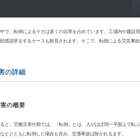
ri
2026-07-11
の中で、転倒によるケガは多くの比率を占めています。工場内や建設
交通事故の件で遠藤さんにお世話にな
害賠償請求をするケースも散見されます。そこで、転倒による労災事故
育費、不倫など
りました。丁寧かつ迅速に対応してい
テクニック、個
ただき、安心してお任せできました。
きます。大宮駅
LINEで気軽に連絡が取れるのも便利で
なビルの13階に
した。ありがとうございました。
続きを読む
害の詳細
担当はとても良
してもらった弁
です。LINEの
が、沢山掛け持
の返信の言葉が冷
災害の概要
停になると人が
ります。あまり
コーの安いかり
よると、労働災害分類では、「転倒」とは、人がほぼ同一平面上で転
1本あげれば優し
、夫の不倫、不
械などとともに転倒した場合も含み、交通事故は除かれるます。
拠のハードルが