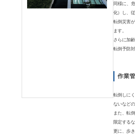
同様に、
化）し、
転倒災害
ます。
さらに加
転倒予防
作業
転倒しに
ないなど
また、転
限定する
更に、歩