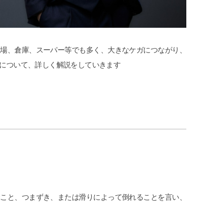
cheeboo
Iトシ
2026-07-11
2026-07-09
現場、倉庫、スーパー等でも多く、大きなケガにつながり、
この度は、夫の労災で会社側との示談
追突事故を起こされ
について、詳しく解説をしていきます
交渉で申先生、遠藤先生に大変お世話
で弁護士特約に入っ
になりました。
わらず自分で対応し
夫は高所から転落したため脳の損傷が
が消えていないのに
激しく、理解力が低下している事か
社に切られてしまっ
続きを読む
続きを読む
ら、会社側は
ている保険会社に相
成年後見人を立てる様要求してきまし
グリーンリーフ法律
たが、私はこの制度がどうも納得出来
頂いて、申先生に話
ずご相談しました。
た。
お二人の先生はわざわざ自宅に出向い
弁護士の先生に相談
て下さり、夫の状態を確認し「成年後
か敷居が高いと言う
見人を立てる必要はない」と判断して
いな気持ちが有りま
下さり、渋る会社側とも粘り強く交渉
からお願いしなかっ
ぶこと、つまずき、または滑りによって倒れることを言い、
して下さり、損害賠償金も会社側の提
程普通に相談にのっ
示よりも大幅に上乗せしていただきま
こちらの申先生のお
した。
対応では出ないであ