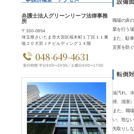
設備
弁護士法人グリーンリーフ法律事務
職場の床
所
業を行う
〒330-0854
埼玉県さいたま市大宮区桜木町１丁目１１番
また、駐
地２０大宮ＪＰビルディング１４階
災害を防
048-649-4631
受付時間 平日9:00〜20:00／土曜日9:00〜17:00
転倒
油汚れ、
掃、清潔）
また、職場
い、危な
先取りし