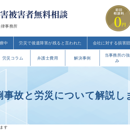
法律事務所
療中
労災で後遺障害が残ると言われた
会社に対する損害
当事務所の強
労災コラム
弁護士費用
解決事例
み
倒事故と労災について解説し
ます