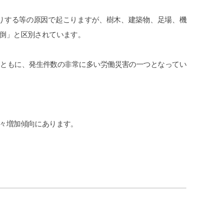
申先生、遠藤先生には本当に感謝して
貰え、病院にも心配
おります。
になり今はまだ療養
りする等の原因で起こりますが、樹木、建築物、足場、機
労災でお困りの方にはぜひ
なってきています。
倒」と区別されています。
グリーンリーフ法律事務所をお勧めし
交通事故で弁護士特
ます。
であれば迷わず初め
にお願いした方が良
とともに、発生件数の非常に多い労働災害の一つとなってい
何もないのが1番で
こちらで相談させて
す。
々増加傾向にあります。