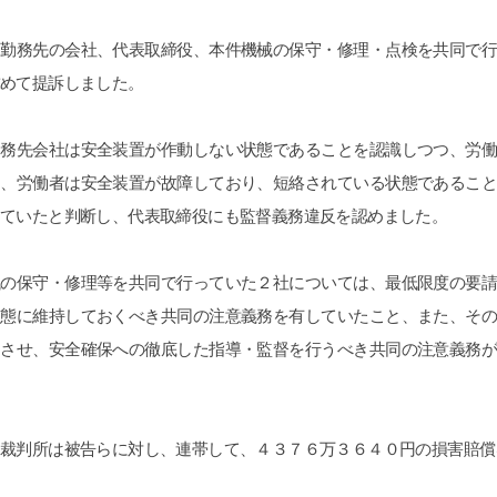
、勤務先の会社、代表取締役、本件機械の保守・修理・点検を共同で
求めて提訴しました。
勤務先会社は安全装置が作動しない状態であることを認識しつつ、労
え、労働者は安全装置が故障しており、短絡されている状態であるこ
していたと判断し、代表取締役にも監督義務違反を認めました。
械の保守・修理等を共同で行っていた２社については、最低限度の要
状態に維持しておくべき共同の注意義務を有していたこと、また、そ
知させ、安全確保への徹底した指導・監督を行うべき共同の注意義務
、裁判所は被告らに対し、連帯して、４３７６万３６４０円の損害賠償