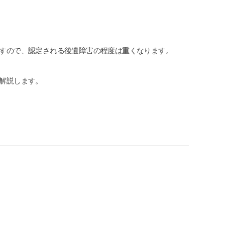
cheeboo
Iト
2026-07-11
202
すので、認定される後遺障害の程度は重くなります。
話にな
この度は、夫の労災で会社側との示談
追突事
してい
交渉で申先生、遠藤先生に大変お世話
で弁護
解説します。
した。
になりました。
わらず
も便利で
夫は高所から転落したため脳の損傷が
が消え
。
激しく、理解力が低下している事か
社に切
続きを読む
続きを読
ら、会社側は
ている
成年後見人を立てる様要求してきまし
グリー
たが、私はこの制度がどうも納得出来
頂いて
ずご相談しました。
た。
お二人の先生はわざわざ自宅に出向い
弁護士
て下さり、夫の状態を確認し「成年後
か敷居
見人を立てる必要はない」と判断して
いな気
下さり、渋る会社側とも粘り強く交渉
からお
して下さり、損害賠償金も会社側の提
程普通
示よりも大幅に上乗せしていただきま
こちら
した。
対応で