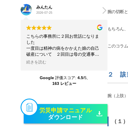
みんたん
goog
腕の切断
2026-07-25
2026-0
もちろん
こちらの事務所に２回お世話になりま
星4.5と
した
離婚及び
このコラ
一度目は精神の病をかかえた娘の自己
について
破産について ２回目は母の交通事故
人的感想
の賠償請求について こちらの状況を
前から少し
続きを読む
続きを読む
理解してくださる配慮のある弁護士さ
あります
んに本当にお世話になりました 大変
いです。
２ 該
Google
評価スコア:
4.5
/5,
な問題を精神的負担も軽くしていただ
護士さんは
163 レビュー
き乗り越えることができました 本当
レスポン
に感謝しています
ちしている
腕（上肢
たいです
変わった
機嫌悪そ
労災申請マニュアル
ん糖か、
ダウンロード
くなりま
（１
定行為に