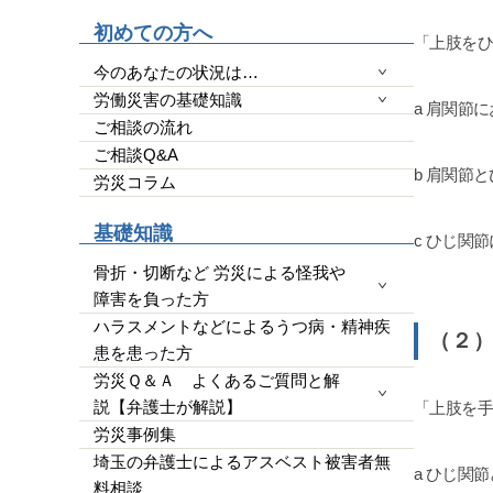
高いので
初めての方へ
YouTub
「上肢を
わかりや
今のあなたの状況は…
なく完全
労働災害の基礎知識
量による
a 肩関節
ご相談の流れ
端的に経
ご相談Q&A
効かつ便利
b 肩関節
使って文
労災コラム
玉県民で
全にいい
基礎知識
c ひじ関
今回の結果
です。た
骨折・切断など 労災による怪我や
明確にし
障害を負った方
ります。
ハラスメントなどによるうつ病・精神疾
（２
す。26年
患を患った方
かったで
労災Ｑ＆Ａ よくあるご質問と解
いと断念
説【弁護士が解説】
「上肢を
事の為に
など思わ
労災事例集
す。人生
埼玉の弁護士によるアスベスト被害者無
a ひじ関
勝負にで
料相談