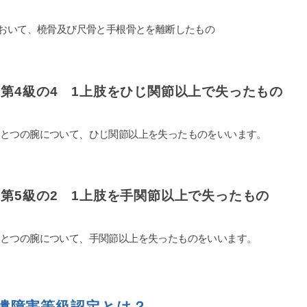
に丸投げでよいです(笑)
士事務所もいくつか当たりま
において、橈骨及び尺骨と手根骨とを離断したもの
コネがない方は探すテクニッ
なので、事務所のアンケート
ここに書かせて頂きました。
考になれば幸いです。よけれ
第4級の4 1上肢をひじ関節以上で失ったもの
 ボタンを押して上にあげても
沢山の女性に見てもらいたい
しくお願い致します。
ひとつの腕について、ひじ関節以上を失ったものをいいます。
第5級の2 1上肢を手関節以上で失ったもの
ひとつの腕について、手関節以上を失ったものをいいます。
遺障害等級認定とは？