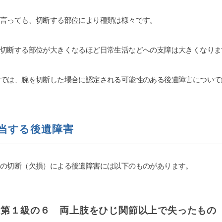
le ok
ri
と言っても、切断する部位により種類は様々です。
7-20
2026-07-11
、切断する部位が大きくなるほど日常生活などへの支障は大きくなりま
します。
交通事故の件で遠藤さんにお世
婚姻費用、養育費、不倫など
りました。丁寧かつ迅速に対応
ムでは、腕を切断した場合に認定される可能性のある後遺障害について
、女性の為にテクニック、個
ただき、安心してお任せできま
を参考にと書きます。大宮駅
LINEで気軽に連絡が取れるの
歩いた大きなビルの13階に
した。ありがとうございました
続きを読む
。事務な受付担当はとても良
自分の担当をしてもらった弁
当する後遺障害
、平栗弁護士です。LINEの
スは良いですが、沢山掛け持
のでLINEの返信の言葉が冷
）の切断（欠損）による後遺障害には以下のものがあります。
。しかし、調停になると人が
様に別人になります。あまり
うなら、ヤオコーの安いかり
栄養ドリンク1本あげれば優し
す！！そして、夫の不倫、不
）第１級の６ 両上肢をひじ関節以上で失ったもの
ついては、証拠のハードルが