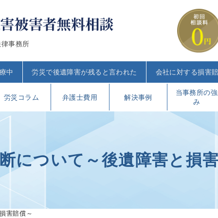
法律事務所
療中
労災で後遺障害が残ると言われた
会社に対する損害
当事務所の強
労災コラム
弁護士費用
解決事例
み
断について～後遺障害と損
損害賠償～