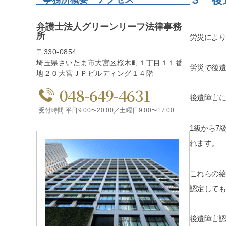
弁護士法人グリーンリーフ法律事務
所
労災によ
〒330-0854
埼玉県さいたま市大宮区桜木町１丁目１１番
労災で後
地２０大宮ＪＰビルディング１４階
048-649-4631
後遺障害に
受付時間 平日9:00〜20:00／土曜日9:00〜17:00
1級から7
れます。
これらの
認定して
後遺障害