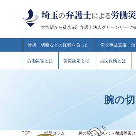
大宮駅から徒歩5分 弁護士法人グリーンリーフ
骨折・切断などの怪我を負った
労災事故直後・治
労働災害とは
労災認定とは
労災保険とは
腕の切
TOP
労災コラム
腕の切断について～後遺障害と