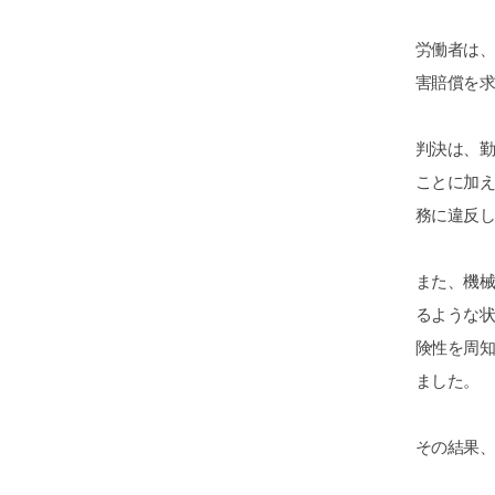
労働者は
害賠償を
判決は、
ことに加
務に違反
また、機
るような
険性を周
ました。
その結果