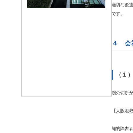
適切な後
です。
４ 会
（１
腕の切断
【大阪地
知的障害者