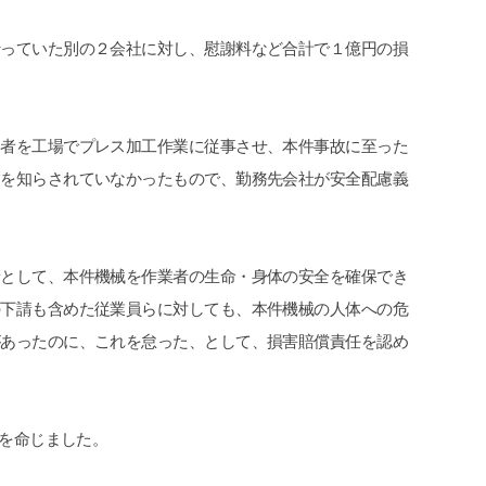
行っていた別の２会社に対し、慰謝料など合計で１億円の損
働者を工場でプレス加工作業に従事させ、本件事故に至った
とを知らされていなかったもので、勤務先会社が安全配慮義
請として、本件機械を作業者の生命・身体の安全を確保でき
の下請も含めた従業員らに対しても、本件機械の人体への危
があったのに、これを怠った、として、損害賠償責任を認め
を命じました。