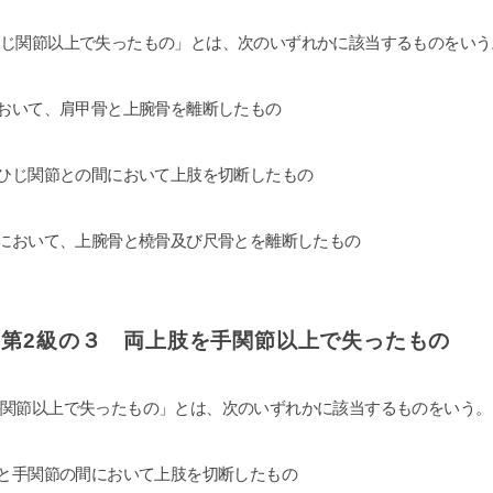
きちんと用意もしくは、
eで｢ダンベルHERO｣を見ると
ひじ関節以上で失ったもの」とは、次のいずれかに該当するものをいう
すいです。感情論は有効では
なる証拠一択と、弁護士の力
と思います。ですので文章で
において、肩甲骨と上腕骨を離断したもの
緯をまとめ持参していくと有
です。チャットGPやGemini
とひじ関節との間において上肢を切断したもの
字起こしを私は勧めます。埼
あれば、アデ○ーレさんより完
です。支払った金額に対して
節において、上腕骨と橈骨及び尺骨とを離断したもの
は私にとって完全なるWin
だ、証拠、何を争いたいかを
、自分でも勉強する必要はあ
弁護士に丸投げはできないで
）第2級の３ 両上肢を手関節以上で失ったもの
４月からの法改正で本当に良
す。子供の為にハードルが高
せず、精神、不貞、金銭、仕
手関節以上で失ったもの」とは、次のいずれかに該当するものをいう。
泣き寝入り、子供の親権だけ
ず、一度相談をするべきで
は一度きりです。丁か半かの
節と手関節の間において上肢を切断したもの
てもいいと思います。あとは