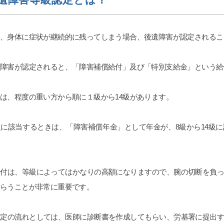
り、身体に症状が継続的に残ってしまう場合、後遺障害が認定されるこ
遺障害が認定されると、「障害補償給付」及び「特別支給金」という給
は、程度の重い方から順に１級から14級があります。
級に該当するときは、「障害補償年金」として年金が、8級から14級
給付は、等級によってはかなりの高額になりますので、腕の切断を負
もらうことが非常に重要です。
認定の流れとしては、医師に診断書を作成してもらい、労基署に提出