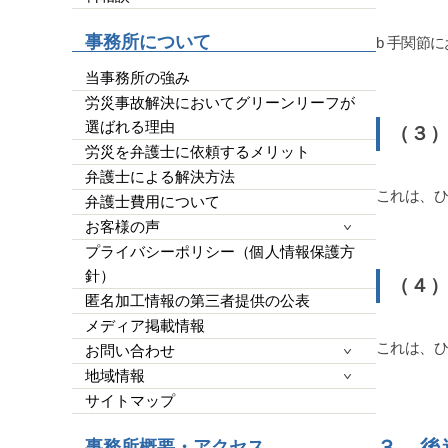
平栗弁護士
他の弁護
事務所について
b 手関節
したが、
クが必要
当事務所の強み
ではなく
労災事故解決においてグリーンリーフが
皆様の参
選ばれる理由
（３）
ばGood
労災を弁護士に依頼するメリット
らって、
です。宜
弁護士による解決方法
これは、
弁護士費用について
お客様の声
プライバシーポリシー（個人情報保護方
針）
（４）
匿名加工情報の第三者提供の公表
メディア掲載情報
これは、
お問い合わせ
地域情報
サイトマップ
３ 後
事務所概要・アクセス