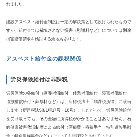
れました。
建設アスベスト給付金制度は一定の解決策として設けられたもので
すが、給付金では補填されない損害（慰謝料など）については別途
損害賠償請求を検討する余地もあります。
アスベスト給付金の課税関係
労災保険給付は非課税
労災保険の各給付（療養補償給付・休業補償給付・障害補償給付・
遺族補償給付・葬祭料など）は、所得税法上「非課税所得」に該当
します（所得税法9条1項17号・18号）。したがって、労災保険給付
を受け取っても、その金額に所得税がかかることはありません。石
綿健康被害救済制度による給付（医療費・療養手当・特別遺族弔慰
金・特別遺族年金など）についても非課税とされています。