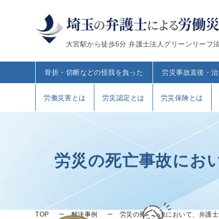
大宮駅から徒歩5分 弁護士法人グリーンリーフ
骨折・切断などの怪我を負った
労災事故直後・治
労働災害とは
労災認定とは
労災保険とは
労災の死亡事故にお
TOP
解決事例
労災の死亡事故において、弁護