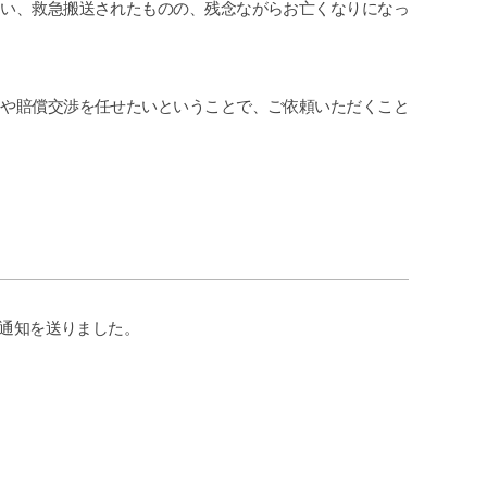
まい、救急搬送されたものの、残念ながらお亡くなりになっ
cheeboo
I
2026-07-11
20
りや賠償交渉を任せたいということで、ご依頼いただくこと
世話にな
この度は、夫の労災で会社側との示談
追突事
応してい
交渉で申先生、遠藤先生に大変お世話
で弁護
ました。
になりました。
わらず
も便利で
夫は高所から転落したため脳の損傷が
が消え
た。
激しく、理解力が低下している事か
社に切
続きを読む
続きを
ら、会社側は
ている
成年後見人を立てる様要求してきまし
グリー
たが、私はこの制度がどうも納得出来
頂いて
ずご相談しました。
た。
の通知を送りました。
お二人の先生はわざわざ自宅に出向い
弁護士
て下さり、夫の状態を確認し「成年後
か敷居
見人を立てる必要はない」と判断して
いな気
下さり、渋る会社側とも粘り強く交渉
からお
して下さり、損害賠償金も会社側の提
程普通
示よりも大幅に上乗せしていただきま
こちら
した。
対応で