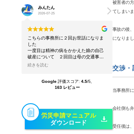
被害者の
みんたん
goog
てしまい
2026-07-25
2026-
事故の後
こちらの事務所に２回お世話になりま
星4.5と
になりま
した
離婚及び
一度目は精神の病をかかえた娘の自己
について
破産について ２回目は母の交通事故
人的感想
の賠償請求について こちらの状況を
前から少
続きを読む
続きを読
交渉・
理解してくださる配慮のある弁護士さ
あります
んに本当にお世話になりました 大変
いです。
Google
評価スコア:
4.5
/5,
な問題を精神的負担も軽くしていただ
護士さん
163 レビュー
き乗り越えることができました 本当
レスポン
当事務所
に感謝しています
ちしてい
たいです
変わった
会社側も
機嫌悪そ
労災申請マニュアル
ん糖か、
ダウンロード
くなりま
受任後は
定行為に