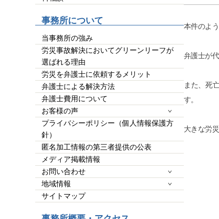
平栗弁護
他の弁護
事務所について
したが、
本件のよ
クが必要
当事務所の強み
ではなく
労災事故解決においてグリーンリーフが
皆様の参
弁護士が
選ばれる理由
ばGoo
労災を弁護士に依頼するメリット
らって、
また、死
です。宜
弁護士による解決方法
弁護士費用について
す。
お客様の声
プライバシーポリシー（個人情報保護方
大きな労
針）
匿名加工情報の第三者提供の公表
メディア掲載情報
お問い合わせ
地域情報
サイトマップ
事務所概要・アクセス