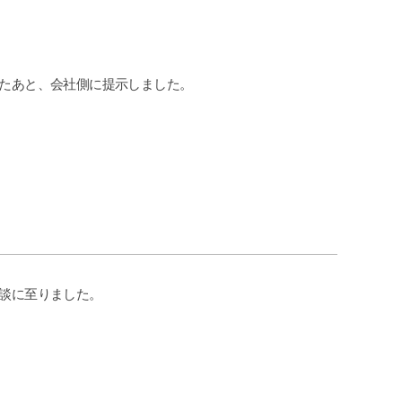
申先生、遠藤先生には本当に感謝して
貰え、
おります。
になり
労災でお困りの方にはぜひ
なって
グリーンリーフ法律事務所をお勧めし
交通事
いたあと、会社側に提示しました。
ます。
であれ
にお願
何もな
こちら
す。
示談に至りました。