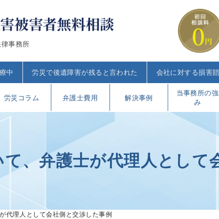
法律事務所
療中
労災で後遺障害が残ると言われた
会社に対する損害
当事務所の強
労災コラム
弁護士費用
解決事例
み
いて、弁護士が代理人として
士が代理人として会社側と交渉した事例