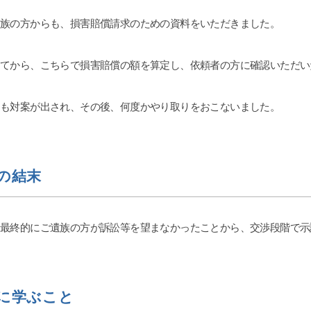
きちんと用意もしくは、
遺族の方からも、損害賠償請求のための資料をいただきました。
beで｢ダンベルHERO｣を見ると
すいです。感情論は有効では
なる証拠一択と、弁護士の力
ってから、こちらで損害賠償の額を算定し、依頼者の方に確認いただ
と思います。ですので文章で
緯をまとめ持参していくと有
です。チャットGPやGemini
らも対案が出され、その後、何度かやり取りをおこないました。
字起こしを私は勧めます。埼
あれば、アデ○ーレさんより完
です。支払った金額に対して
果は私にとって完全なるWin
だ、証拠、何を争いたいかを
の結末
、自分でも勉強する必要はあ
弁護士に丸投げはできないで
年４月からの法改正で本当に良
、最終的にご遺族の方が訴訟等を望まなかったことから、交渉段階で
す。子供の為にハードルが高
せず、精神、不貞、金銭、仕
泣き寝入り、子供の親権だけ
ず、一度相談をするべきで
は一度きりです。丁か半かの
に学ぶこと
てもいいと思います。あとは