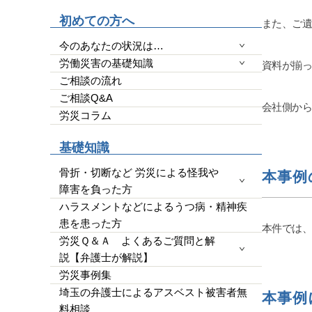
高いので
初めての方へ
また、ご
YouTu
わかりや
今のあなたの状況は…
なく完全
労働災害の基礎知識
資料が揃
量による
ご相談の流れ
端的に経
ご相談Q&A
効かつ便利
会社側か
使って文
労災コラム
玉県民で
全にいい
基礎知識
今回の結
です。た
骨折・切断など 労災による怪我や
本事例
明確にし
障害を負った方
ります。
ハラスメントなどによるうつ病・精神疾
す。26
患を患った方
本件では
かったで
労災Ｑ＆Ａ よくあるご質問と解
いと断念
説【弁護士が解説】
事の為に
など思わ
労災事例集
す。人生
埼玉の弁護士によるアスベスト被害者無
本事例
勝負にで
料相談