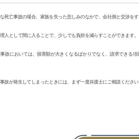
士に丸投げでよいです(笑)
士事務所もいくつか当たりま
コネがない方は探すテクニッ
うな死亡事故の場合、家族を失った悲しみのなかで、会社側と交渉を
なので、事務所のアンケート
ここに書かせて頂きました。
考になれば幸いです。よけれ
代理人として間に入ることで、少しでも負担を減らすことができます
d ボタンを押して上にあげても
沢山の女性に見てもらいたい
亡事故においては、損害額が大きくなるばかりでなく、請求できる項
しくお願い致します。
災事故が発生してしまったときには、まず一度弁護士にご相談くださ