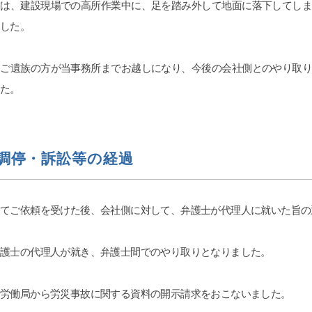
方は、建設現場での高所作業中に、足を踏み外して地面に落下してし
le ok
ri
ました。
07-20
2026-07-11
、ご遺族の方が当事務所までお越しになり、今後の会社側とのやり取
します。
交通事故の件で遠藤さんにお
した。
婚姻費用、養育費、不倫など
りました。丁寧かつ迅速に対
、女性の為にテクニック、個
ただき、安心してお任せでき
を参考にと書きます。大宮駅
LINEで気軽に連絡が取れるの
し歩いた大きなビルの13階に
した。ありがとうございまし
む
続きを読む
調停・訴訟等の経過
。事務な受付担当はとても良
自分の担当をしてもらった弁
は、平栗弁護士です。LINEの
スは良いですが、沢山掛け持
にてご依頼を受けた後、会社側に対して、弁護士が代理人に就いた旨
るのでLINEの返信の言葉が冷
。しかし、調停になると人が
様に別人になります。あまり
弁護士の代理人が就き、弁護士間でのやり取りとなりました。
うなら、ヤオコーの安いかり
栄養ドリンク1本あげれば優し
す！！そして、夫の不倫、不
、労働局から労災事故に関する資料の開示請求をおこないました。
ついては、証拠のハードルが