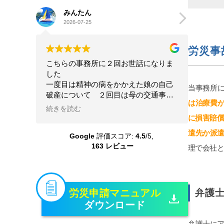
みんたん
go
2026-07-25
202
労災事
こちらの事務所に２回お世話になりま
星4.5
した
離婚及
一度目は精神の病をかかえた娘の自己
につい
当事務所
破産について ２回目は母の交通事故
人的感
は治療費
の賠償請求について こちらの状況を
前から
続きを読む
続きを
理解してくださる配慮のある弁護士さ
ありま
に損害賠償
んに本当にお世話になりました 大変
いです
遣先か派
Google
評価スコア:
4.5
/5,
な問題を精神的負担も軽くしていただ
護士さ
163 レビュー
き乗り越えることができました 本当
レスポ
理で会社と
に感謝しています
ちして
たいで
変わっ
機嫌悪
労災申請マニュアル
弁護
ん糖か
ダウンロード
くなり
定行為
弁護士に