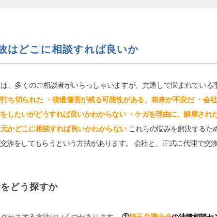
ogle ok
ri
6-07-20
2026-07-11
故はどこに相談すれば良いか
とします。
交通事故の件で遠藤さんにお
び婚姻費用、養育費、不倫など
りました。丁寧かつ迅速に対
て、女性の為にテクニック、個
ただき、安心してお任せでき
には、多くのご相談者がいらっしゃいますが、共通して悩まれている
想を参考にと書きます。大宮駅
LINEで気軽に連絡が取れる
が打ち切られた
・後遺傷害が残る可能性がある、将来が不安だ ・会社
少し歩いた大きなビルの13階に
した。ありがとうございまし
読む
続きを読む
す。事務な受付担当はとても良
をしたいがどうすれば良いかわからない ・ケガを理由に、解雇された
。自分の担当をしてもらった弁
遣元かどこに相談すれば良いかわからない
これらの悩みを解決するた
んは、平栗弁護士です。LINEの
ンスは良いですが、沢山掛け持
交渉をしてもらうという方法があります。 会社と、正式に代理で交
いるのでLINEの返信の言葉が冷
す。しかし、調停になると人が
た様に別人になります。あまり
そうなら、ヤオコーの安いかり
士をどう探すか
、栄養ドリンク1本あげれば優し
ます！！そして、夫の不倫、不
については、証拠のハードルが
アクセスする方法はいくつかあります。
①
埼玉弁護士会
の法律相談セ