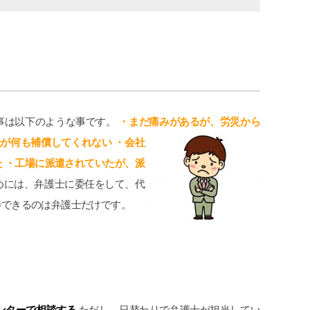
cheeboo
2026-07-11
世話にな
この度は、夫の労災で会社側との示談
追突
応してい
交渉で申先生、遠藤先生に大変お世話
で弁
ました。
になりました。
わら
事は以下のような事です。
・まだ痛みがあるが、労災から
のも便利で
夫は高所から転落したため脳の損傷が
が消
が何も補償してくれない ・会社
た。
激しく、理解力が低下している事か
社に
続きを読む
続き
ら、会社側は
てい
 ・工場に派遣されていたが、派
成年後見人を立てる様要求してきまし
グリ
めには、弁護士に委任をして、代
たが、私はこの制度がどうも納得出来
頂い
ずご相談しました。
た。
渉できるのは弁護士だけです。
お二人の先生はわざわざ自宅に出向い
弁護
て下さり、夫の状態を確認し「成年後
か敷
見人を立てる必要はない」と判断して
いな
下さり、渋る会社側とも粘り強く交渉
から
して下さり、損害賠償金も会社側の提
程普
示よりも大幅に上乗せしていただきま
こち
した。
対応
ンターで相談する
ただし、日替わりで弁護士が担当してい