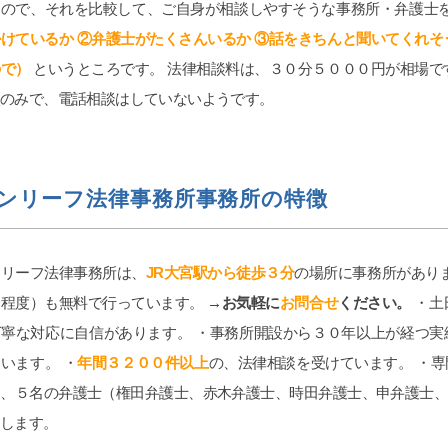
護士に丸投げでよいです(笑)
すので、それを比較して、ご自身が相談しやすそうな事務所・弁護士を
護士事務所もいくつか当たりま
けているか ②弁護士がたくさんいるか ③話をきちんと聞いてくれそ
、コネがない方は探すテクニッ
ので）
というところです。 法律相談料は、３０分５０００円が相場で
要なので、事務所のアンケート
くここに書かせて頂きました。
談のみで、電話相談はしていないようです。
参考になれば幸いです。よけれ
od ボタンを押して上にあげても
、沢山の女性に見てもらいたい
宜しくお願い致します。
ンリーフ法律事務所事務所の特徴
ンリーフ法律事務所は、
JR大宮駅から徒歩３分
の場所に事務所があり
分程度）も無料で行っています。
→お気軽に
お問合せ
ください。
・土
丁寧な対応に自信があります。 ・事務所開設から３０年以上が経つ
います。 ・
年間３２００件以上
の、法律相談を受けています。 ・
る、５名の弁護士（権田弁護士、赤木弁護士、時田弁護士、申弁護士
当します。