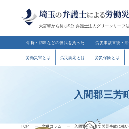
大宮駅から徒歩5分 弁護士法人グリーンリーフ
骨折・切断などの怪我を負った
労災事故直後・治
労働災害とは
労災認定とは
労災保険とは
入間郡三芳
TOP
労災コラム
入間郡三芳町で労災事故に強い