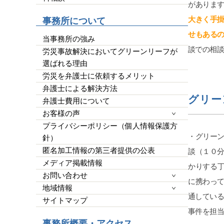
平栗弁
がありま
他の弁
大きく手掛
事務所について
したが
せもある
クが必
当事務所の強み
ではな
談での相
労災事故解決においてグリーンリーフが
皆様の
選ばれる理由
ばGo
労災を弁護士に依頼するメリット
らって
です。
弁護士による解決方法
グリー
弁護士費用について
お客様の声
プライバシーポリシー（個人情報保護方
・グリー
針）
匿名加工情報の第三者提供の公表
談（１０
メディア掲載情報
かりする
お問い合わせ
に携わって
地域情報
通してい
サイトマップ
事件を担
事務所概要・アクセス