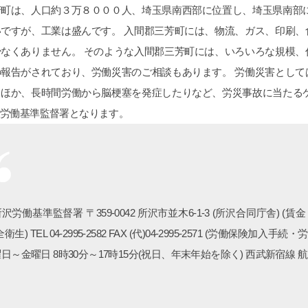
芳町は、人口約３万８０００人、埼玉県南西部に位置し、埼玉県南部
いですが、工業は盛んです。 入間郡三芳町には、物流、ガス、印刷
少なくありません。 そのような入間郡三芳町には、いろいろな規模
の報告がされており、労働災害のご相談もあります。 労働災害とし
るほか、長時間労働から脳梗塞を発症したりなど、労災事故に当たる
沢労働基準監督署となります。
沢労働基準監督署 〒359-0042 所沢市並木6-1-3 (所沢合同庁舎) (賃金・労働条件) 
衛生) TEL 04-2995-2582 FAX (代)04-2995-2571 (労働保険加入手続・労災保
日～金曜日 8時30分～17時15分(祝日、年末年始を除く) 西武新宿線