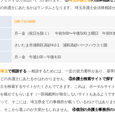
できちんと用意もしくは、
の弁護士にあたるかはランダムとなります。 埼玉弁護士会法律相談
ubeで｢ダンベルHERO｣を見ると
やすいです。感情論は有効では
全なる証拠一択と、弁護士の力
048-710-5666
ると思います。ですので文章で
経緯をまとめ持参していくと有
月～金（祝日を除く） 午前9:00〜午後5:00 土曜日 午前9:30
利です。チャットGPやGemini
文字起こしを私は勧めます。埼
さいたま市浦和区高砂4-2-1 浦和高砂パークハウス１階
であれば、アデ○ーレさんより完
いです。支払った金額に対して
月～金 午後1:00～午後4:10
結果は私にとって完全なるWin
ただ、証拠、何を争いたいかを
し、自分でも勉強する必要はあ
ス埼玉
で相談する
→相談するためには、一定の資力要件があり、基準
。弁護士に丸投げはできないで
、どの弁護士にあたるかはわかりません。
③弁護士検索サイトで探す
6年４月からの法改正で本当に良
です。子供の為にハードルが高
護士を検索するサイトがたくさんでてきます。これは、ポータルサイ
念せず、精神、不貞、金銭、仕
事を載せてもらいます（一部掲載料が発生しないサイトもあるようで
に泣き寝入り、子供の親権だけ
わず、一度相談をするべきで
がって、そこには、埼玉県全ての事務所が載っているわけではありま
生は一度きりです。丁か半かの
で、そこから選ぶのが大変かもしれません。
④個別の弁護士事務所の
でてもいいと思います。あとは