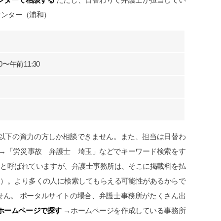
申先生、遠藤先生には本当に感謝して
貰え
センター（浦和）
おります。
にな
労災でお困りの方にはぜひ
なっ
グリーンリーフ法律事務所をお勧めし
交通
ます。
であ
にお
〜午前11:30
何も
こち
す。
以下の資力の方しか相談できません。また、担当は日替わ
→「労災事故 弁護士 埼玉」などでキーワード検索をす
トと呼ばれていますが、弁護士事務所は、そこに掲載料を払
す）。より多くの人に検索してもらえる可能性があるからで
せん。 ポータルサイトの場合、弁護士事務所がたくさん出
ホームページで探す
→ホームページを作成している事務所