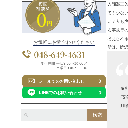
入間郡三
ても少な
いる人も
る事故等
考えられ
お気軽にお問合わせください
所は、所
048-649-4631
受付時間
平日9:00〜20:00／
土曜日9:00〜17:00
メールでのお問い合わせ
※所
LINEでのお問い合わせ
(安全
月曜
検索