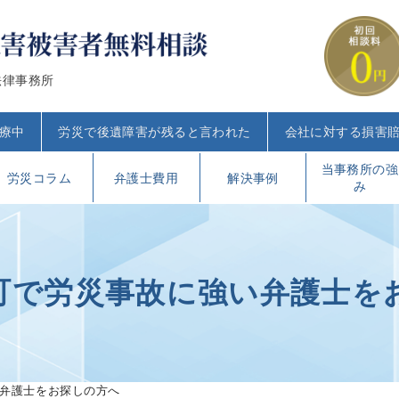
法律事務所
療中
労災で後遺障害が残ると言われた
会社に対する損害
当事務所の強
労災コラム
弁護士費用
解決事例
み
町で労災事故に強い弁護士を
弁護士をお探しの方へ