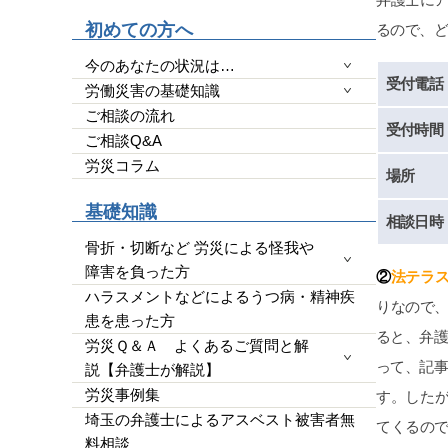
高いの
初めての方へ
るので、ど
YouT
わかり
今のあなたの状況は…
なく完
受付電話
労働災害の基礎知識
量によ
ご相談の流れ
端的に
受付時間
ご相談Q&A
効かつ便
使って
労災コラム
場所
玉県民
全にい
基礎知識
相談日時
今回の
です。
骨折・切断など 労災による怪我や
明確に
障害を負った方
②
法テラ
ります
ハラスメントなどによるうつ病・精神疾
りなので
す。2
患を患った方
かった
ると、弁
労災Ｑ＆Ａ よくあるご質問と解
いと断
って、記
説【弁護士が解説】
事の為
など思
労災事例集
す。した
す。人
埼玉の弁護士によるアスベスト被害者無
てくるの
勝負に
料相談