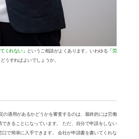
cheeboo
2026-07-11
世話にな
この度は、夫の労災で会社側との示談
追突
応してい
交渉で申先生、遠藤先生に大変お世話
で弁
してくれない」
というご相談がよくあります。いわゆる
「労
ました。
になりました。
わら
のも便利で
夫は高所から転落したため脳の損傷が
が消
はどうすればよいでしょうか。
た。
激しく、理解力が低下している事か
社に
続きを読む
続き
ら、会社側は
てい
成年後見人を立てる様要求してきまし
グリ
たが、私はこの制度がどうも納得出来
頂い
ずご相談しました。
た。
お二人の先生はわざわざ自宅に出向い
弁護
て下さり、夫の状態を確認し「成年後
か敷
見人を立てる必要はない」と判断して
いな
労災の適用があるかどうかを審査するのは、最終的には労働
下さり、渋る会社側とも粘り強く交渉
から
請できることになっています。 ただ、自分で申請をしない
して下さり、損害賠償金も会社側の提
程普
示よりも大幅に上乗せしていただきま
こち
窓口で簡単に入手できます。 会社が申請書を書いてくれな
した。
対応