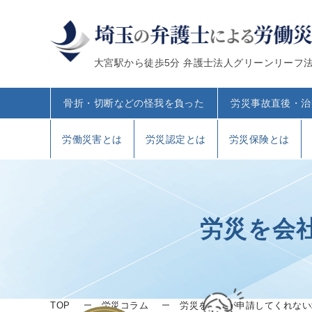
大宮駅から徒歩5分 弁護士法人グリーンリーフ
骨折・切断などの怪我を負った
労災事故直後・治
労働災害とは
労災認定とは
労災保険とは
労災を会
TOP
労災コラム
労災を会社が申請してくれない