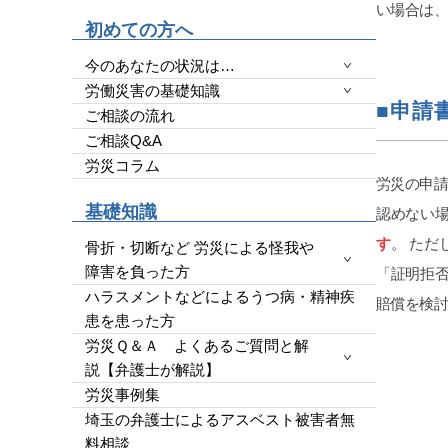
い場合は、
高いの
初めての方へ
YouT
わかり
今のあなたの状況は…
なく完
労働災害の基礎知識
量によ
■申請
ご相談の流れ
端的に
ご相談Q&A
効かつ便
使って
労災コラム
玉県民
労災の申
全にい
基礎知識
認めない場
今回の
す
。 た
です。
骨折・切断など 労災による怪我や
明確に
障害を負った方
「証明拒
ります
ハラスメントなどによるうつ病・精神疾
賠償を検
す。2
患を患った方
かった
労災Ｑ＆Ａ よくあるご質問と解
いと断
説【弁護士が解説】
事の為
など思
労災事例集
す。人
埼玉の弁護士によるアスベスト被害者無
勝負に
料相談