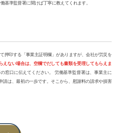
労働基準監督署に聞けば丁寧に教えてくれます。
申先生、遠藤先生には本当に感謝して
貰え
おります。
にな
労災でお困りの方にはぜひ
なっ
グリーンリーフ法律事務所をお勧めし
交通
ます。
であ
にお
何も
こち
す。
して押印する「事業主証明欄」がありますが、会社が労災を
らえない場合は、空欄でだしても書類を受理してもらえま
署の窓口に伝えてください。 労働基準監督署は、事業主に
の申請は、最初の一歩です。そこから、慰謝料の請求や損害