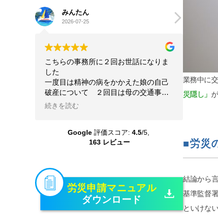
みんたん
go
2026-07-25
202
こちらの事務所に２回お世話になりま
星4.5
した
離婚及
業務中に
一度目は精神の病をかかえた娘の自己
につい
破産について ２回目は母の交通事故
人的感
災隠し」
が
の賠償請求について こちらの状況を
前から
続きを読む
続きを
理解してくださる配慮のある弁護士さ
ありま
んに本当にお世話になりました 大変
いです
Google
評価スコア:
4.5
/5,
な問題を精神的負担も軽くしていただ
護士さ
■労災
163 レビュー
き乗り越えることができました 本当
レスポ
に感謝しています
ちして
たいで
変わっ
結論から
機嫌悪
労災申請マニュアル
基準監督
ん糖か
ダウンロード
くなり
といけな
定行為