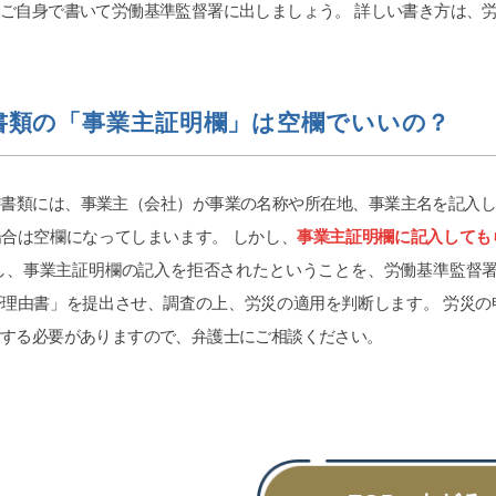
ご自身で書いて労働基準監督署に出しましょう。 詳しい書き方は、
できちんと用意もしくは、
ubeで｢ダンベルHERO｣を見ると
やすいです。感情論は有効では
全なる証拠一択と、弁護士の力
ると思います。ですので文章で
書類の「事業主証明欄」は空欄でいいの？
経緯をまとめ持参していくと有
利です。チャットGPやGemini
文字起こしを私は勧めます。埼
であれば、アデ○ーレさんより完
請書類には、事業主（会社）が事業の名称や所在地、事業主名を記入
いです。支払った金額に対して
合は空欄になってしまいます。 しかし、
事業主証明欄に記入しても
結果は私にとって完全なるWin
だし、事業主証明欄の記入を拒否されたということを、労働基準監督
ただ、証拠、何を争いたいかを
し、自分でも勉強する必要はあ
否理由書」を提出させ、調査の上、労災の適用を判断します。 労災
。弁護士に丸投げはできないで
討する必要がありますので、弁護士にご相談ください。
6年４月からの法改正で本当に良
です。子供の為にハードルが高
念せず、精神、不貞、金銭、仕
に泣き寝入り、子供の親権だけ
わず、一度相談をするべきで
生は一度きりです。丁か半かの
でてもいいと思います。あとは