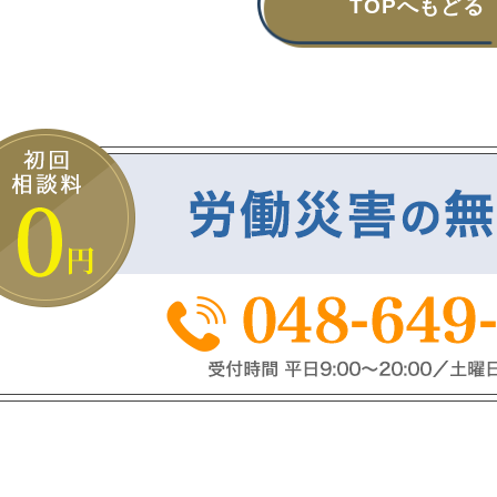
TOPへもどる
護士に丸投げでよいです(笑)
護士事務所もいくつか当たりま
、コネがない方は探すテクニッ
要なので、事務所のアンケート
くここに書かせて頂きました。
参考になれば幸いです。よけれ
od ボタンを押して上にあげても
、沢山の女性に見てもらいたい
宜しくお願い致します。