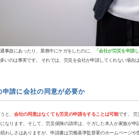
ogle ok
ri
6-07-20
2026-07-11
とします。
交通事故の件で遠藤さんにお
び婚姻費用、養育費、不倫など
りました。丁寧かつ迅速に対
交通事故にあったり、業務中にケガをしたのに、
「会社が労災を申請
て、女性の為にテクニック、個
ただき、安心してお任せでき
想を参考にと書きます。大宮駅
LINEで気軽に連絡が取れる
多いのは事実です。 それでは、労災を会社が申請してくれない場合
少し歩いた大きなビルの13階に
した。ありがとうございまし
読む
続きを読む
す。事務な受付担当はとても良
。自分の担当をしてもらった弁
んは、平栗弁護士です。LINEの
の申請に会社の同意が必要か
ンスは良いですが、沢山掛け持
いるのでLINEの返信の言葉が冷
す。しかし、調停になると人が
た様に別人になります。あまり
言うと、
会社の同意はなくても労災の申請をすることは可能
です。 
そうなら、ヤオコーの安いかり
署になります。そして、労災保険の請求は、ケガした本人か家族が申
、栄養ドリンク1本あげれば優し
ます！！そして、夫の不倫、不
い煩わしさはありますが、申請書は労働基準監督署のホームページや
については、証拠のハードルが