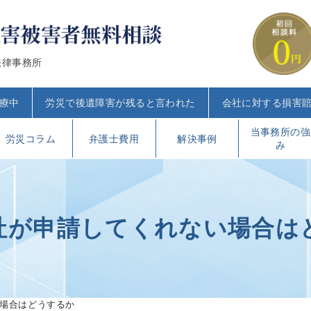
法律事務所
療中
労災で後遺障害が残ると言われた
会社に対する損害
当事務所の強
労災コラム
弁護士費用
解決事例
み
社が申請してくれない場合は
場合はどうするか