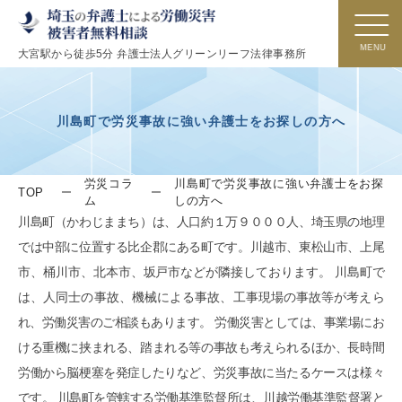
大宮駅から徒歩5分 弁護士法人グリーンリーフ法律事務所
川島町で労災事故に強い弁護士をお探しの方へ
労災コラ
川島町で労災事故に強い弁護士をお探
TOP
ム
しの方へ
川島町（かわじままち）は、人口約１万９０００人、埼玉県の地理
では中部に位置する比企郡にある町です。川越市、東松山市、上尾
市、桶川市、北本市、坂戸市などが隣接しております。 川島町で
は、人同士の事故、機械による事故、工事現場の事故等が考えら
れ、労働災害のご相談もあります。 労働災害としては、事業場にお
ける重機に挟まれる、踏まれる等の事故も考えられるほか、長時間
労働から脳梗塞を発症したりなど、労災事故に当たるケースは様々
です。 川島町を管轄する労働基準監督所は、川越労働基準監督署と