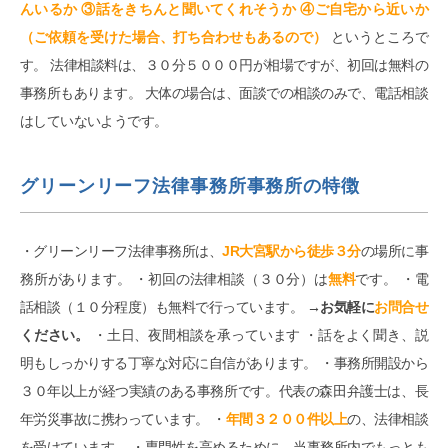
んいるか ③話をきちんと聞いてくれそうか ④ご自宅から近いか
（ご依頼を受けた場合、打ち合わせもあるので）
というところで
す。 法律相談料は、３０分５０００円が相場ですが、初回は無料の
事務所もあります。 大体の場合は、面談での相談のみで、電話相談
はしていないようです。
グリーンリーフ法律事務所事務所の特徴
・グリーンリーフ法律事務所は、
JR大宮駅から徒歩３分
の場所に事
務所があります。 ・初回の法律相談（３０分）は
無料
です。 ・電
話相談（１０分程度）も無料で行っています。
→お気軽に
お問合せ
ください。
・土日、夜間相談を承っています ・話をよく聞き、説
明もしっかりする丁寧な対応に自信があります。 ・事務所開設から
３０年以上が経つ実績のある事務所です。代表の森田弁護士は、長
年労災事故に携わっています。 ・
年間３２００件以上
の、法律相談
を受けています。 ・専門性を高めるために、当事務所内でもっとも