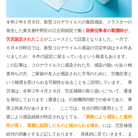
令和２年６月８日、新型コロナウイルスの集団感染、クラスターの
発生した東京都中野区の江古田病院で働く
医療従事者の看護師が、
労災認定されたこと
がニュースとして話題となりました。一方で、
６月４日時点では、新型コロナウイルス感染の労災申請は９４件あ
りましたが、８件の認定に留まっているという報道もあります。
この記事は、コロナウイルスに感染された方、感染の疑いがあり検
査待ちの方、ご家族や友人が感染された方等のために、労働災害と
いう補償を受けられる可能性があることをご説明しています。 厚
労省は、令和２年４月２８日、労災補償の取り扱いについて、通達
を発信しております（通達とは、行政機関内部での命令であり、事
実上拘束力があります）。 ここでは、当分の間の運用として、調
査により感染経路が特定されなくても、
「業務により感染した蓋然
性が高く、業務に起因したものと認められる場合」
には、労災補償
給付の対象とすると記しております。 具体的に見ていきます。 ま