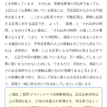
とを列挙しています。 そのため、医療従事者の方以外であっても、
上記のような業務に就いている場合には、労災認定がなされる可能
性があります。 ここからは私見ですが、労働災害は、業務に起因
する災害に対する認定です。 よって、「業務」と「それ以外の時
間」とを分けて考えた場合に、「それ以外の時間」の過ごし方が重
要となります。つまり、オフの時間に、感染リスクがあるとされて
いる施設の出入り、不特定多数の人との接触を日ごろから控えてい
れば、必然的に「業務」による災害となる可能性が高まるはずで
す。 上記①や②の業務に就いている方は、万一感染してしまった
際に疑いをもたれないためにも、できるだけ、日頃から、感染リス
クのある場所や人との接触は避けるのが無難であると言えます。
この危機を乗り切り、安心して安全に暮らせる生活を取り戻せるよ
う、皆様と一緒に気を付けて生活をしていきたいと思います。
ご相談 ご質問 グリーンリーフ法律事務所は、設立以来30年以
上の実績があり、17名の弁護士が所属する、埼玉県ではトッ