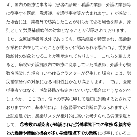
ず、国内の医療従事者等（患者の診療・看護の業務・介護の業務等
に従事する医師、看護師、介護従事者等が含まれます。）が感染し
た場合には、業務外で感染したことが明らかである場合を除き、原
則として労災補償給付の対象となることが明示されております。
また、医療従事者等以外であっても、感染経路が特定され、感染源
が業務に内在していたことが明らかに認められる場合には、労災保
険給付の対象となることが明示されております。 これらを踏まえ
ると、病院や介護施設内で医療に従事していた看護師、介護士が複
数名感染した場合（いわゆるクラスターが発生した場合）には、労
災補償給付の対象になる可能性はかなり高まります。 では、医療
従事者ではなく、感染経路が特定されていない場合はどうなるので
しょうか。 ここでは、個々の事案に即して適切に判断するとされて
おりますので、基本的には、各監督署での判断に委ねられますが、
上記通達では、感染リスクが相対的に高いと考えられる労働環境と
して、
①複数の感染者が確認された労働環境下での業務
②顧客等
との近接や接触の機会が多い労働環境下での業務
に従事しているこ